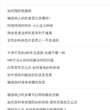
·
如何预防电脑病
·
糖尿病人的饮食需注意哪些?
·
经期持续时间长 小心这几种病
·
肺炎患者这样吃更有利于健康
·
女性妇科病也许是男人一手造成的
·
不孕不育的4种常见原因 你属于哪一种
·
6种方法让你轻松解决闭经问题
·
白带异常怎么办 如何避免妇科疾病
·
轻中度前列腺炎的症状及危害
·
糖尿病对身体有哪些危害
·
糖尿病少吃多餐可以帮助糖友控糖
·
如何及时有效预防妇科疾病 慢性宫颈炎怎么治
·
痛经怎么办 如何有效缓解女性痛经呢？