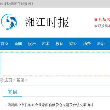
欢迎访问湘江时报网！
更具新
欢迎投稿
首页
新闻
娱乐
艺术
教育
财经
消费
法治
主页
>
基层
>
基层
·
四川阆中市驻华东企业家商会献爱心走进玉台镇夹渠沟村