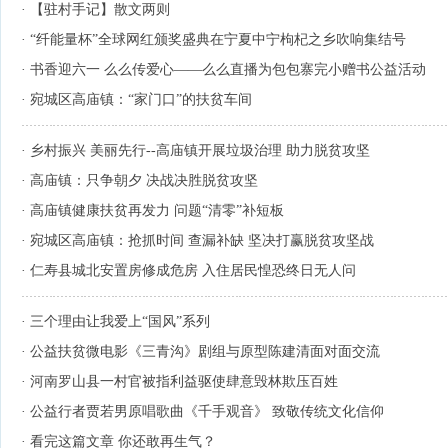
·
【驻村手记】散文两则
·
“纤能量杯”全球网红颁奖盛典在宁夏中宁枸杞之乡吹响集结号
·
书香迎六一 么么传爱心——么么直播为包包寨完小赠书公益活动
·
宛城区高庙镇：“家门口”的扶贫车间
·
乡村振兴 美丽先行--高庙镇开展垃圾治理 助力脱贫攻坚
·
高庙镇：只争朝夕 决战决胜脱贫攻坚
·
高庙镇健康扶贫再发力 问题“清零”补短板
·
宛城区高庙镇：抢抓时间 查漏补缺 坚决打赢脱贫攻坚战
·
仁寿县城北安置房修成危房 入住居民惶恐终日无人问
·
三个理由让我爱上“国风”系列
·
公益扶贫微电影《三青沟》剧组与原型陈建清面对面交流
·
河南罗山县一村官被指利益驱使肆意毁林欺压百姓
·
公益行者贾若男原唱歌曲《千手观音》 致敬传统文化信仰
·
看完这篇文章 你还敢再生气？