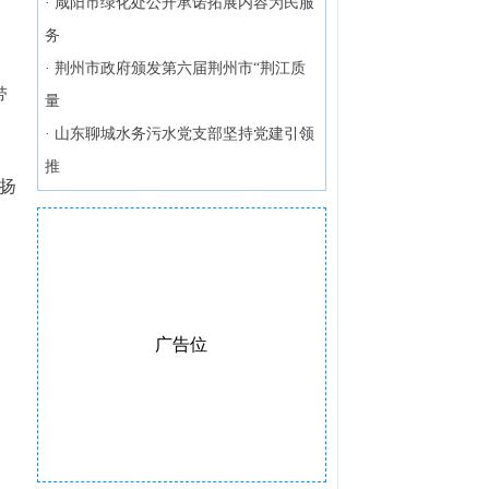
·
咸阳市绿化处公开承诺拓展内容为民服
务
·
荆州市政府颁发第六届荆州市“荆江质
带
量
·
山东聊城水务污水党支部坚持党建引领
推
弘扬
广告位