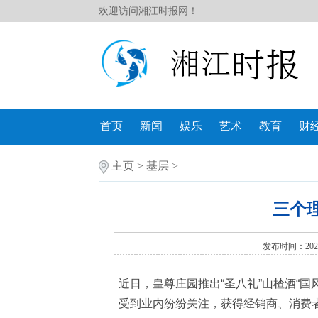
欢迎访问湘江时报网！
首页
新闻
娱乐
艺术
教育
财
主页
>
基层
>
三个
发布时间：2020-
近日，皇尊庄园推出“圣八礼”山楂酒“
受到业内纷纷关注，获得经销商、消费