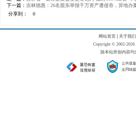
下一篇：
吉林德惠：26名股东举报千万资产遭侵吞，异地办
分享到：
0
|
网站首页
关于我们
Copyright © 2002
除本站所创内容均来