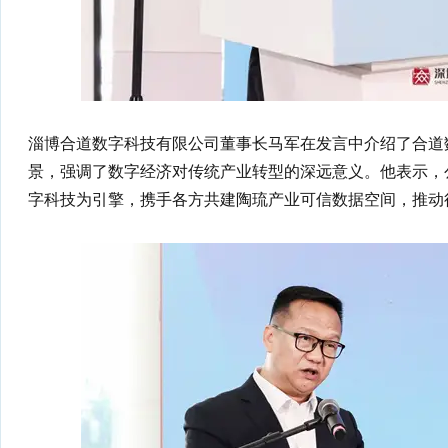
淄博合道数字科技有限公司董事长马军在发言中介绍了合道数
景，强调了数字经济对传统产业转型的深远意义。他表示，公
字科技为引擎，携手各方共建陶琉产业可信数据空间，推动行