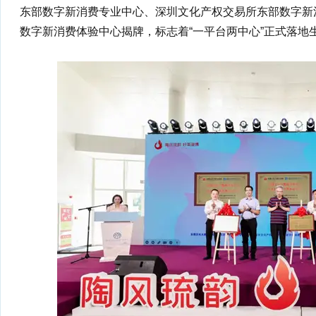
东部数字新消费专业中心、深圳文化产权交易所东部数字新
数字新消费体验中心揭牌，标志着“一平台两中心”正式落地