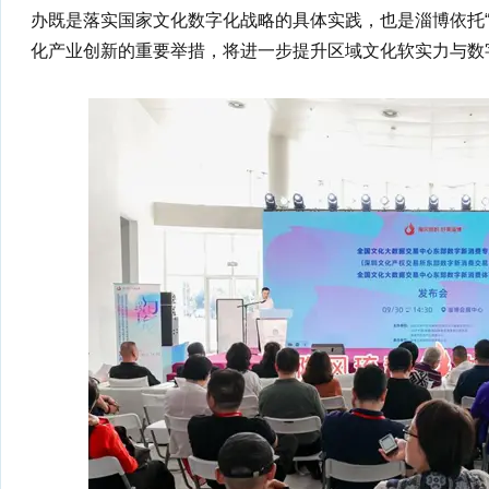
办既是落实国家文化数字化战略的具体实践，也是淄博依托“
化产业创新的重要举措，将进一步提升区域文化软实力与数