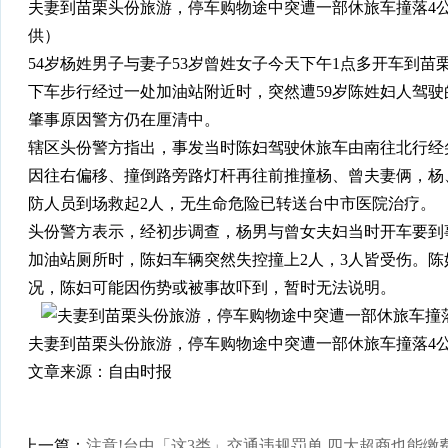
夫妻到苗栗头份旅游，停车购物途中突遭一部休旅车撞落4
供）
54岁杨姓男子与妻子53岁曾姓女子今天下午1点多开车到
下车步行经过一处加油站附近时，突然遭59岁陈姓妇人驾驶
肇事原因警方仍在厘清中。
辖区头份警方指出，事发当时陈妇驾驶休旅车由南往北行经
因往右偏移、撞倒路旁路灯杆再往前推撞杨、曾夫妻俩，杨
防人员到场救起2人，无生命危险已转送台中市医院治疗。
头份警方表示，经初步调查，杨男与曾女夫妇当时开车要到
加油站厕所时，陈妇车辆突然失控撞上2人，3人皆受伤。
况，陈妇可能因伤势或被事故吓到，暂时无法说明。
夫妻到苗栗头份旅游，停车购物途中突遭一部休旅车撞落4
文章来源：自由时报
上一篇：
注意!台中「这3类」交通违规罚单 四大超商也能缴