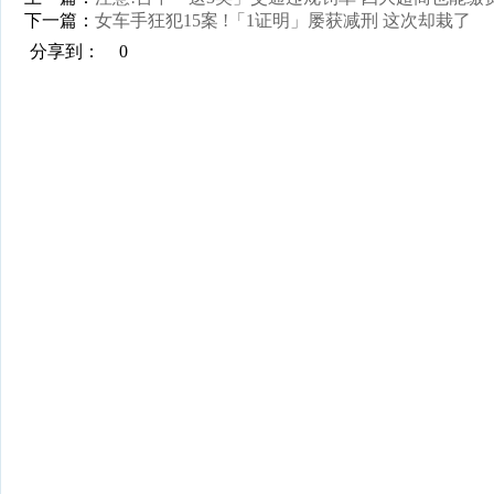
下一篇：
女车手狂犯15案 !「1证明」屡获减刑 这次却栽了
分享到：
0