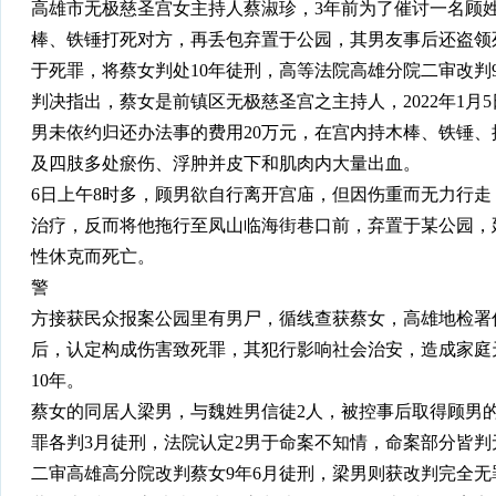
高雄市无极慈圣宫女主持人蔡淑珍，3年前为了催讨一名顾姓
棒、铁锤打死对方，再丢包弃置于公园，其男友事后还盗领
于死罪，将蔡女判处10年徒刑，高等法院高雄分院二审改判
判决指出，蔡女是前镇区无极慈圣宫之主持人，2022年1月5
男未依约归还办法事的费用20万元，在宫内持木棒、铁锤
及四肢多处瘀伤、浮肿并皮下和肌肉内大量出血。
6日上午8时多，顾男欲自行离开宫庙，但因伤重而无力行
治疗，反而将他拖行至凤山临海街巷口前，弃置于某公园，
性休克而死亡。
警
方接获民众报案公园里有男尸，循线查获蔡女，高雄地检署
后，认定构成伤害致死罪，其犯行影响社会治安，造成家庭
10年。
蔡女的同居人梁男，与魏姓男信徒2人，被控事后取得顾男的
罪各判3月徒刑，法院认定2男于命案不知情，命案部分皆判
二审高雄高分院改判蔡女9年6月徒刑，梁男则获改判完全无