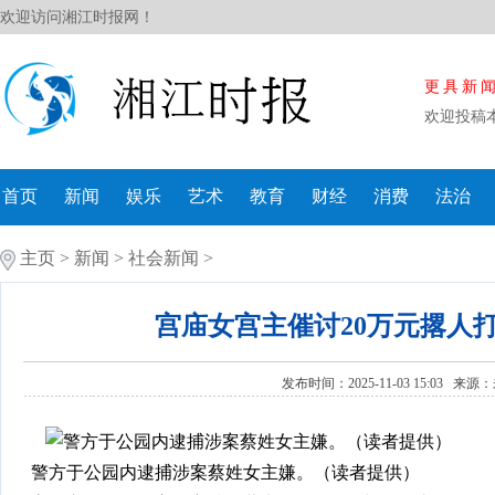
欢迎访问湘江时报网！
更具新
欢迎投稿
首页
新闻
娱乐
艺术
教育
财经
消费
法治
主页
>
新闻
>
社会新闻
>
宫庙女宫主催讨20万元撂人打
发布时间：2025-11-03 15:03 来源：
警方于公园内逮捕涉案蔡姓女主嫌。（读者提供）